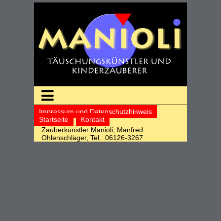
Impressum und Datenschutzhinweis
Startseite
Kontakt
Zauberkünstler Manioli, Manfred
Ohlenschläger, Tel.: 06126-3267